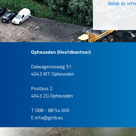
Bekijk de refe
Opheusden (Hoofdkantoor)
Dalwagenseweg 51
Herstel ec
4043 MT Opheusden
zoetwater
Locatie
Postbus 2
Zuid-Holland
4043 ZG Opheusden
Opdrachtge
T 088 - 88 54 000
Rijkswaterst
E
info@gmb.eu
Bekijk de refe