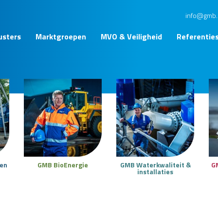
info@gmb.
usters
Marktgroepen
MVO & Veiligheid
Referentie
ken
GMB BioEnergie
GMB Waterkwaliteit &
G
installaties