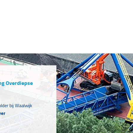
ing Overdiepse
lder bij Waalwijk
ver