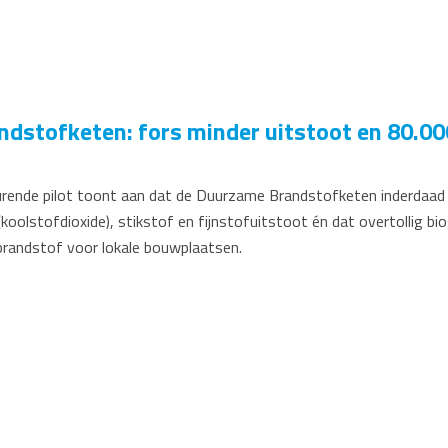
dstofketen: fors minder uitstoot en 80.000
durende pilot toont aan dat de Duurzame Brandstofketen inderdaad
koolstofdioxide), stikstof en fijnstofuitstoot én dat overtollig
brandstof voor lokale bouwplaatsen.