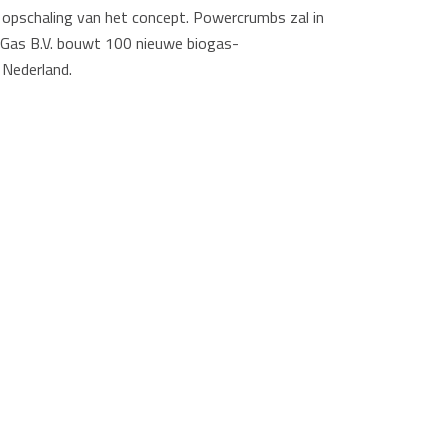
e opschaling van het concept. Powercrumbs zal in
 Gas B.V. bouwt 100 nieuwe biogas-
 Nederland.