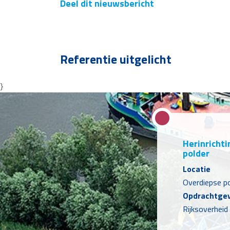
Deel dit nieuwsbericht
Referentie uitgelicht
}
Herinricht
polder
Locatie
Overdiepse po
Opdrachtge
Rijksoverheid