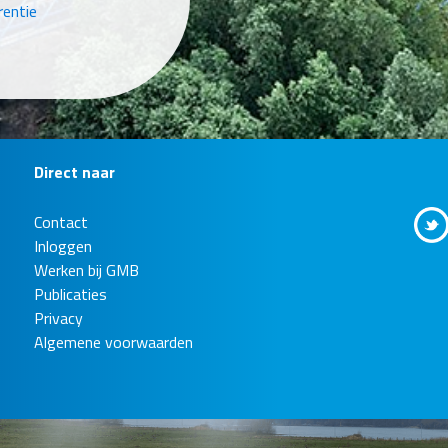
rentie
Direct naar
Contact
osysteem in
Inloggen
gebieden
Werken bij GMB
Publicaties
Privacy
ver
Algemene voorwaarden
aat
rentie