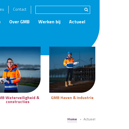
eu
Contact
s
Over GMB
Werken bij
Actueel
MB Waterveiligheid &
GMB Haven & industrie
constructies
Home
›
Actueel