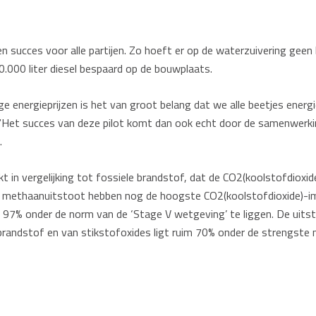
succes voor alle partijen. Zo hoeft er op de waterzuivering geen
0.000 liter diesel bespaard op de bouwplaats.
ge energieprijzen is het van groot belang dat we alle beetjes ener
“Het succes van deze pilot komt dan ook echt door de samenwerkin
.
kt in vergelijking tot fossiele brandstof, dat de CO2(koolstofdioxi
en methaanuitstoot hebben nog de hoogste CO2(koolstofdioxide)-im
97% onder de norm van de ‘Stage V wetgeving’ te liggen. De uitsto
randstof en van stikstofoxides ligt ruim 70% onder de strengste 