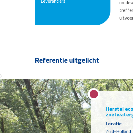
Leveranciers
medewe
treffe
uitvoe
Referentie uitgelicht
}
Herstel ec
zoetwater
Locatie
Zuid-Holland