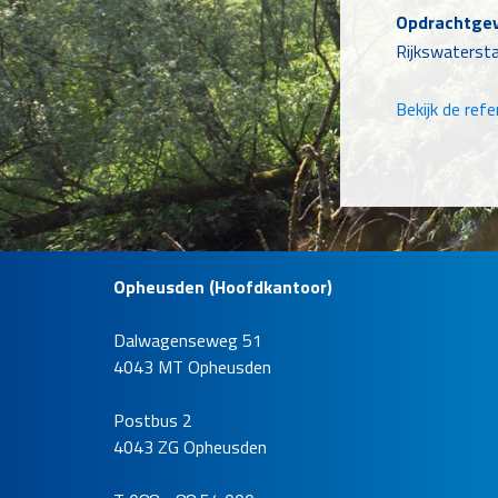
Opdrachtge
Rijkswaterst
Bekijk de refe
Opheusden (Hoofdkantoor)
Dalwagenseweg 51
Te gast op d
4043 MT Opheusden
Krimpen
Locatie
Postbus 2
Krimpen aan d
4043 ZG Opheusden
Opdrachtge