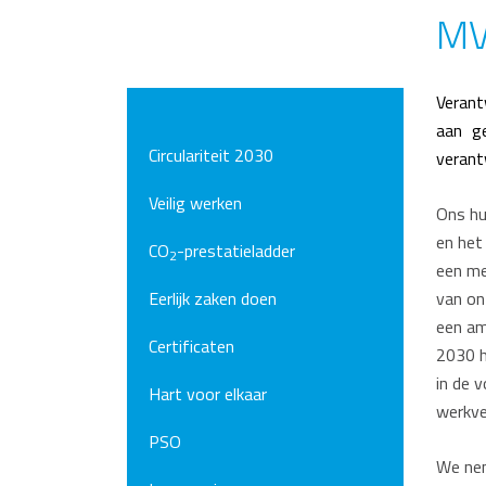
MV
Verant
aan g
Circulariteit 2030
verant
Veilig werken
Ons hu
en het
CO
-prestatieladder
2
een me
Eerlijk zaken doen
van on
een am
Certificaten
2030 h
in de 
Hart voor elkaar
werkve
PSO
We nem