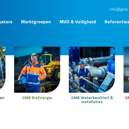
info@gmb.
usters
Marktgroepen
MVO & Veiligheid
Referentie
ken
GMB BioEnergie
GMB Waterkwaliteit &
G
installaties