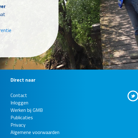
ver
aat
rentie
Direct naar
Contact
e dijk bij
Inloggen
Werken bij GMB
Publicaties
e IJssel
Privacy
ver
Algemene voorwaarden