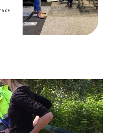
e
na de