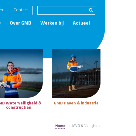
eu
Contact
s
Over GMB
Werken bij
Actueel
MB Waterveiligheid &
GMB Haven & industrie
constructies
Home
›
MVO & Veiligheid