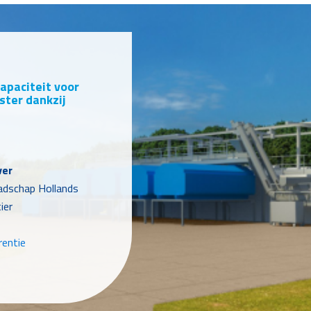
apaciteit voor
ter dankzij
ver
dschap Hollands
ier
rentie