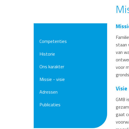
Mis
Missi
Famili
Competenties
staan 
van wat
Historie
ontwer
Ons karakter
voor m
gronds
Missie - visie
Visie
Adressen
GMB is
Publicaties
gezame
gaat c
voorwa