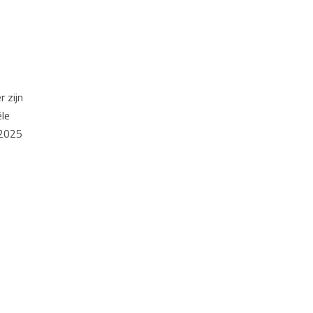
 zijn
ële
 2025