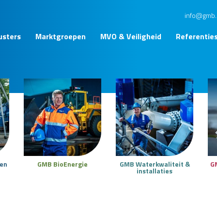
info@gmb.
usters
Marktgroepen
MVO & Veiligheid
Referentie
ken
GMB BioEnergie
GMB Waterkwaliteit &
G
installaties