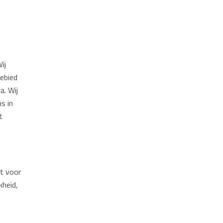
ij
ebied
a. Wij
s in
t
t voor
kheid,