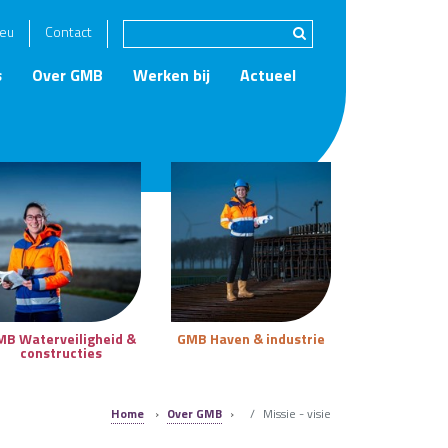
eu
Contact
s
Over GMB
Werken bij
Actueel
MB Waterveiligheid &
GMB Haven & industrie
constructies
Home
›
Over GMB
›
Missie - visie