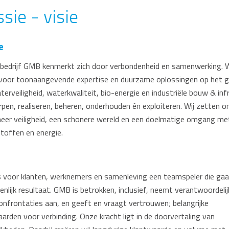
sie - visie
e
ebedrijf GMB kenmerkt zich door verbondenheid en samenwerking. W
voor toonaangevende expertise en duurzame oplossingen op het g
erveiligheid, waterkwaliteit, bio-energie en industriële bouw & infr
pen, realiseren, beheren, onderhouden én exploiteren. Wij zetten on
eer veiligheid, een schonere wereld en een doelmatige omgang me
toffen en energie.
 voor klanten, werknemers en samenleving een teamspeler die gaa
nlijk resultaat. GMB is betrokken, inclusief, neemt verantwoordelij
onfrontaties aan, en geeft en vraagt vertrouwen; belangrijke
arden voor verbinding. Onze kracht ligt in de doorvertaling van