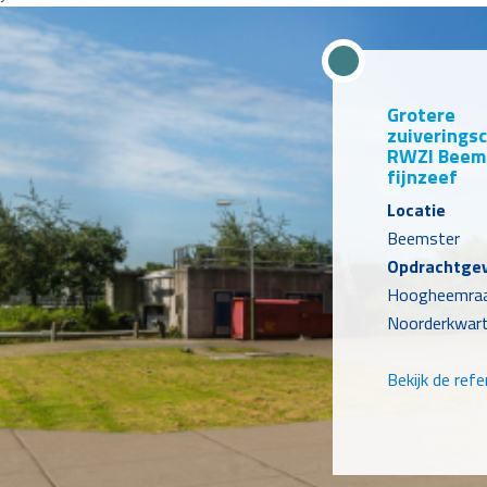
Grotere
zuiveringsc
RWZI Beems
fijnzeef
Locatie
Beemster
Opdrachtge
Hoogheemraa
Noorderkwart
Bekijk de refe