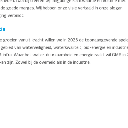
jkheden. Daarbij creëren wij langdurige klantwaarde en volume met
de goede marges. Wij hebben onze visie vertaald in onze slogan
ging verbindt’.
tie
e groeien vanuit kracht willen we in 2025 de toonaangevende speler
 gebied van waterveiligheid, waterkwaliteit, bio-energie en industri
 infra. Waar het water, duurzaamheid en energie raakt wil GMB in
en zijn. Zowel bij de overheid als in de industrie.