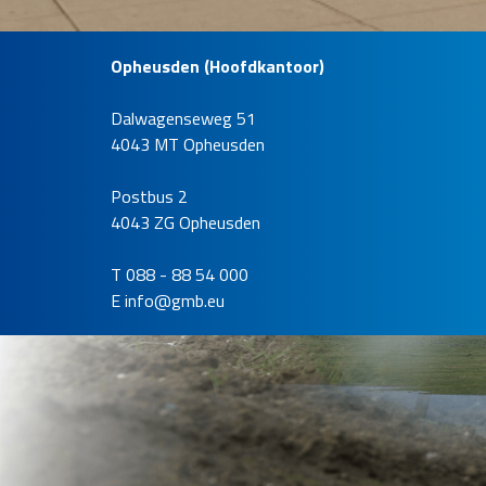
Opheusden (Hoofdkantoor)
Dalwagenseweg 51
Rioolrenov
4043 MT Opheusden
Assen
Locatie
Postbus 2
Assen
4043 ZG Opheusden
Opdrachtge
T 088 - 88 54 000
Gemeente As
E
info@gmb.eu
Bekijk de refe