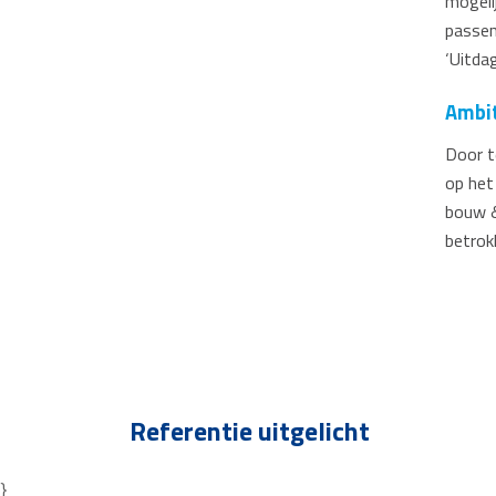
mogeli
passen
‘Uitda
Ambi
Door t
op het
bouw &
betrokk
Referentie uitgelicht
}