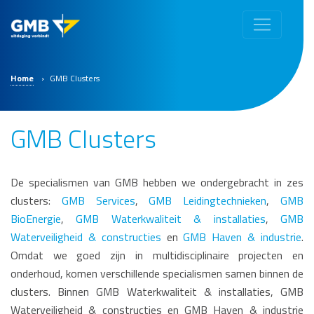
Home
›
GMB Clusters
GMB Clusters
De specialismen van GMB hebben we ondergebracht in zes
clusters:
GMB Services
,
GMB Leidingtechnieken
,
GMB
BioEnergie
,
GMB Waterkwaliteit & installaties
,
GMB
Waterveiligheid & constructies
en
GMB Haven & industrie
.
Omdat we goed zijn in multidisciplinaire projecten en
onderhoud, komen verschillende specialismen samen binnen de
clusters. Binnen GMB Waterkwaliteit & installaties, GMB
Waterveiligheid & constructies en GMB Haven & industrie