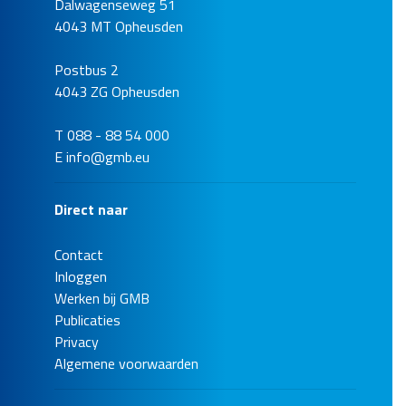
Dalwagenseweg 51
Putrenovatie met
4043 MT Opheusden
glasvezelplaten
Locatie
Postbus 2
Enschede
4043 ZG Opheusden
Opdrachtgever
Gemeente Enschede
T 088 - 88 54 000
E
info@gmb.eu
Bekijk de referentie
Direct naar
Contact
Inloggen
Werken bij GMB
Publicaties
Privacy
Algemene voorwaarden