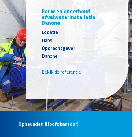
Bouw en onderhoud
afvalwaterinstallatie
Danone
Locatie
Haps
Opdrachtgever
Danone
Bekijk de referentie
Opheusden (Hoofdkantoor)