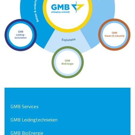
GMB Services
GMB Leidingtechnieken
GMB BioEnergie