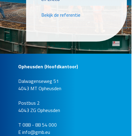
Bekijk de referentie
Opheusden (Hoofdkantoor)
Dalwagenseweg 51
Dijkversterking Vianen
4043 MT Opheusden
Locatie
Vianen
Postbus 2
Opdrachtgever
4043 ZG Opheusden
Waterschap Rivierenland
T 088 - 88 54 000
E
info@gmb.eu
Bekijk de referentie