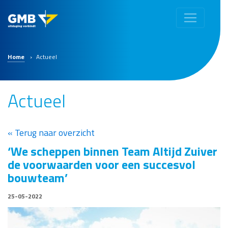
Home
›
Actueel
Actueel
« Terug naar overzicht
‘We scheppen binnen Team Altijd Zuiver
de voorwaarden voor een succesvol
bouwteam’
25-05-2022