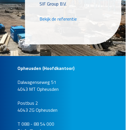
SIF Group B.V.
Bekijk de referentie
Opheusden (Hoofdkantoor)
Dalwagenseweg 51
Windpark Krammer
4043 MT Opheusden
Locatie
Krammersluizen
Postbus 2
Opdrachtgever
4043 ZG Opheusden
Enercon
T 088 - 88 54 000