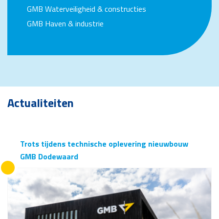
GMB Waterveiligheid & constructies
GMB Haven & industrie
Actualiteiten
Trots tijdens technische oplevering nieuwbouw
GMB Dodewaard