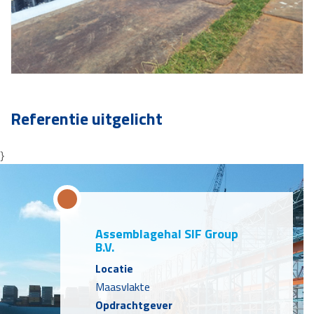
Referentie uitgelicht
}
Assemblagehal SIF Group
B.V.
Locatie
Maasvlakte
Opdrachtgever