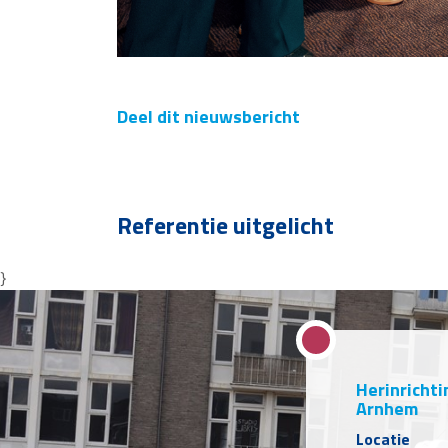
Deel dit nieuwsbericht
Referentie uitgelicht
}
Herinrichti
Arnhem
Locatie