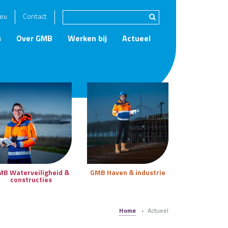
eu
Contact
s
Over GMB
Werken bij
Actueel
MB Waterveiligheid &
GMB Haven & industrie
constructies
Home
›
Actueel