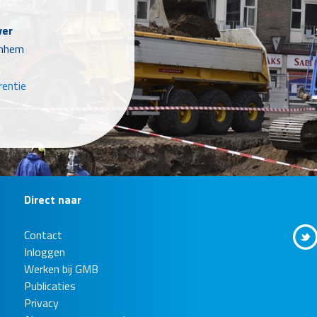
ver
rnhem
rentie
Direct naar
Contact
Zuid-
Inloggen
rt
Werken bij GMB
Publicaties
vaart Brabant
Privacy