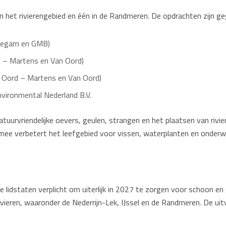
ie in het rivierengebied en één in de Randmeren. De opdrachten zij
Ploegam en GMB)
d – Martens en Van Oord)
n Oord – Martens en Van Oord)
vironmental Nederland B.V.
urvriendelijke oevers, geulen, strangen en het plaatsen van rivierh
rmee verbetert het leefgebied voor vissen, waterplanten en onder
 die lidstaten verplicht om uiterlijk in 2027 te zorgen voor schoon
ivieren, waaronder de Nederrijn-Lek, IJssel en de Randmeren. De ui