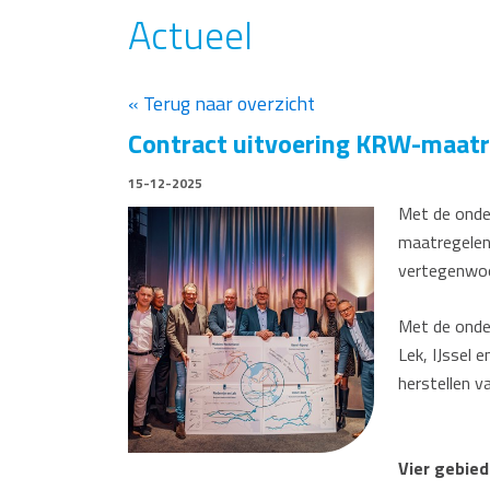
Actueel
« Terug naar overzicht
Contract uitvoering KRW-maat
15-12-2025
Met de onder
maatregelen
vertegenwoo
Met de onde
Lek, IJssel 
herstellen va
Vier gebie