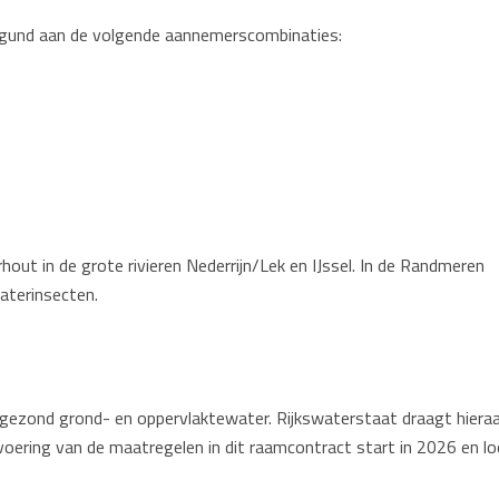
n gegund aan de volgende aannemerscombinaties:
out in de grote rivieren Nederrijn/Lek en IJssel. In de Randmeren
waterinsecten.
 en gezond grond- en oppervlaktewater. Rijkswaterstaat draagt hiera
tvoering van de maatregelen in dit raamcontract start in 2026 en l