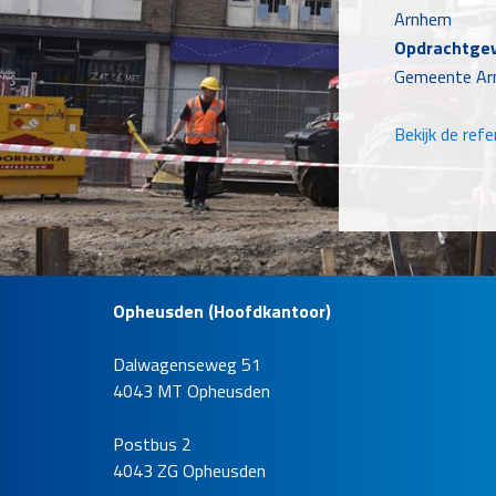
Arnhem
Opdrachtge
Gemeente A
Bekijk de refe
Opheusden (Hoofdkantoor)
Dalwagenseweg 51
Omlegging 
4043 MT Opheusden
Willemsvaa
Locatie
Postbus 2
Zuid-Willems
4043 ZG Opheusden