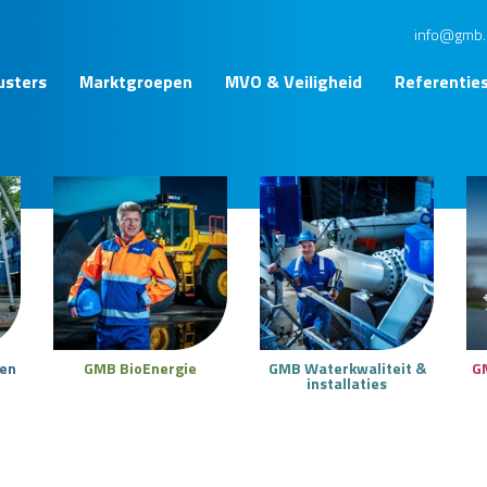
info@gmb.
usters
Marktgroepen
MVO & Veiligheid
Referentie
ken
GMB BioEnergie
GMB Waterkwaliteit &
G
installaties