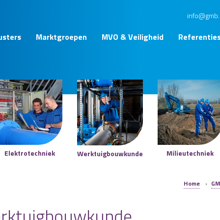
info@gmb.
usters
Marktgroepen
MVO & Veiligheid
Referentie
Elektrotechniek
Milieutechniek
Werktuigbouwkunde
Home
›
GM
rktuigbouwkunde