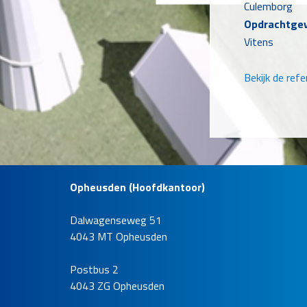
Culemborg
Opdrachtge
Vitens
Bekijk de refe
Opheusden (Hoofdkantoor)
Dalwagenseweg 51
Oplossing 
4043 MT Opheusden
drinkwate
Locatie
Postbus 2
Hoorn
4043 ZG Opheusden
Opdrachtge