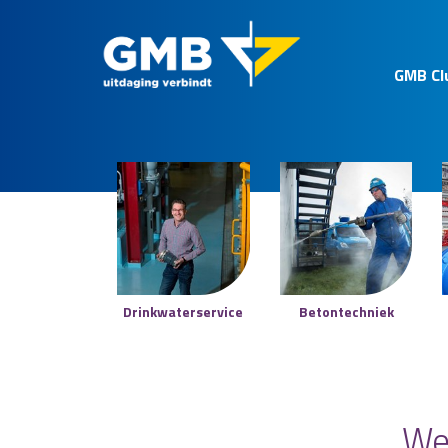
GMB Cl
Drinkwaterservice
Betontechniek
We