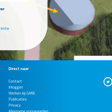
ver
rentie
Direct naar
Contact
lekkage
Inloggen
rkelder PWN
Werken bij GMB
Publicaties
Privacy
ver
Algemene voorwaarden