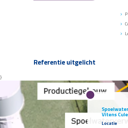
P
C
L
Referentie uitgelicht
}
Spoelwate
Vitens Cul
Locatie