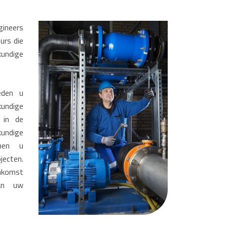
gineers
urs die
undige
eden u
undige
 in de
kundige
nnen u
jecten.
enkomst
van uw