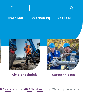
eu
Contact
s
Over GMB
Werken bij
Actueel
Civiele techniek
Gastechnieken
B Clusters
›
GMB Services
›
Werktuigbouwkunde