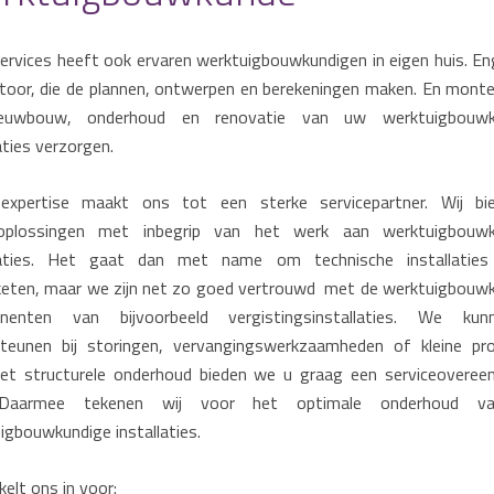
rvices heeft ook ervaren werktuigbouwkundigen in eigen huis. En
toor, die de plannen, ontwerpen en berekeningen maken. En monte
euwbouw, onderhoud en renovatie van uw werktuigbouwk
aties verzorgen.
expertise maakt ons tot een sterke servicepartner. Wij bi
loplossingen met inbegrip van het werk aan werktuigbouwk
llaties. Het gaat dan met name om technische installaties
eten, maar we zijn net zo goed vertrouwd met de werktuigbouw
nenten van bijvoorbeeld vergistingsinstallaties. We ku
teunen bij storingen, vervangingswerkzaamheden of kleine pro
et structurele onderhoud bieden we u graag een serviceovere
Daarmee tekenen wij voor het optimale onderhoud 
igbouwkundige installaties.
kelt ons in voor: