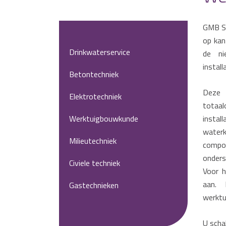
GMB Se
op kan
Drinkwaterservice
de ni
install
Betontechniek
Deze 
Elektrotechniek
totaa
Werktuigbouwkunde
insta
waterk
Milieutechniek
compo
onders
Civiele techniek
Voor h
aan. 
Gastechnieken
werktu
U scha