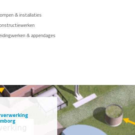
ompen & installaties
onstructiewerken
eidingwerken & appendages
rverwerking
emborg