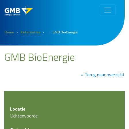
Home
›
Referenties
›
GMB BioEnergie
GMB BioEnergie
« Terug naar overzicht
Locatie
Lichtenvoorde